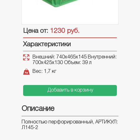
ВЕДРА ПЛАСТИКОВЫЕ
Банки
Цена от:
1230
руб.
Ведра круглые
Ведра прямоугольные
Характеристики
Ведра строительные
Внешний: 740х465х145
Внутренний:
ПАЛЛЕТЫ ПЛАСТИКОВЫЕ
700х425х130
Объем: 39 л
Паллеты размер MINI
Вес: 1,7 кг
Паллеты размер 800
Паллеты размер 1000
Добавить в корзину
BIG-BOX
Описание
Полностью перфорированный, АРТИКУЛ:
ЛОТКИ И ПОДНОСЫ
Л145-2