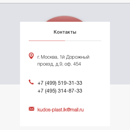
КОНТЕЙНЕРЫ ДЛЯ МУСОРА
БОЧКИ ПЛАСТИКОВЫЕ
Контакты
© 2012-2022
KIT BIN КОНТЕЙНЕРЫ
ООО «Планета»
г. Москва, 1й Дорожный
Создание корпоративного сайта
–
проезд, д.9, оф. 454
интернет-агентство BREVIS
ПЛАСТИКОВЫЕ ЕМКОСТИ
+7 (499) 519-31-33
Серия V
+7 (495) 314-87-33
Серия G
Серия S
Серия SL
kudos-plast.lk@mail.ru
Серия F
ЕМКОСТЬ КУБИЧЕСКАЯ