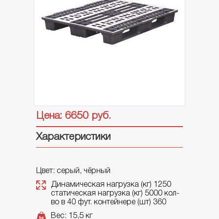
ВЕДРА ПЛАСТИКОВЫЕ
Банки
Ведра круглые
Ведра прямоугольные
Ведра строительные
ПАЛЛЕТЫ ПЛАСТИКОВЫЕ
Паллеты размер MINI
Цена: 6650 руб.
Паллеты размер 800
Паллеты размер 1000
Характеристики
BIG-BOX
Цвет: серый, чёрный
Динамическая нагрузка (кг) 1250
статическая нагрузка (кг) 5000
кол-
ЛОТКИ И ПОДНОСЫ
во в 40 фут. контейнере (шт) 360
Вес: 15,5 кг