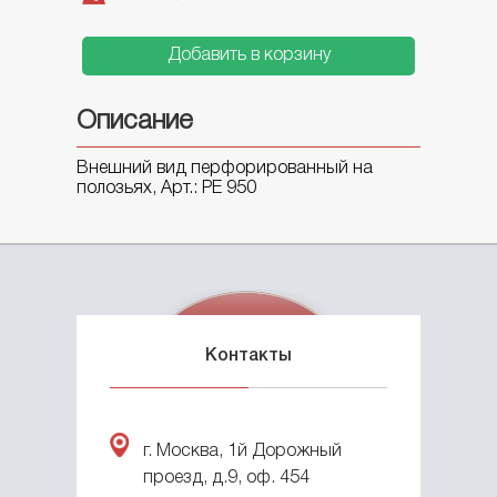
КОНТЕЙНЕРЫ ДЛЯ МУСОРА
Добавить в корзину
Описание
БОЧКИ ПЛАСТИКОВЫЕ
Внешний вид перфорированный на
полозьях, Арт.: РЕ 950
KIT BIN КОНТЕЙНЕРЫ
ПЛАСТИКОВЫЕ ЕМКОСТИ
Серия V
Контакты
Серия G
Серия S
Серия SL
Серия F
© 2012-2022
ООО «Планета»
г. Москва, 1й Дорожный
Создание корпоративного сайта
–
проезд, д.9, оф. 454
ЕМКОСТЬ КУБИЧЕСКАЯ
интернет-агентство BREVIS