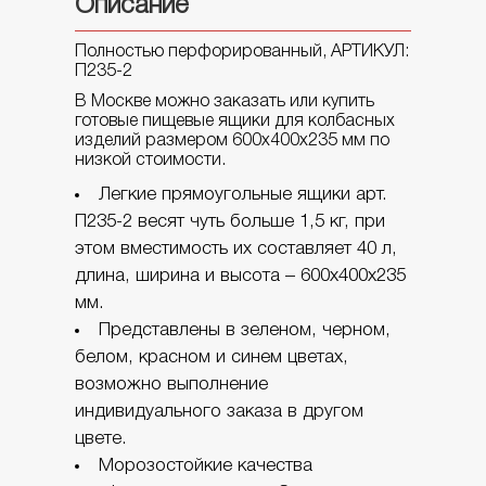
Описание
КОНТЕЙНЕРЫ ДЛЯ МУСОРА
Полностью перфорированный, АРТИКУЛ:
П235-2
В Москве можно заказать или купить
БОЧКИ ПЛАСТИКОВЫЕ
готовые пищевые ящики для колбасных
изделий размером 600х400х235 мм по
низкой стоимости.
Легкие прямоугольные ящики арт.
KIT BIN КОНТЕЙНЕРЫ
П235-2 весят чуть больше 1,5 кг, при
этом вместимость их составляет 40 л,
длина, ширина и высота – 600х400х235
ПЛАСТИКОВЫЕ ЕМКОСТИ
мм.
Серия V
Представлены в зеленом, черном,
Серия G
белом, красном и синем цветах,
Серия S
возможно выполнение
Серия SL
индивидуального заказа в другом
Серия F
цвете.
Морозостойкие качества
ЕМКОСТЬ КУБИЧЕСКАЯ