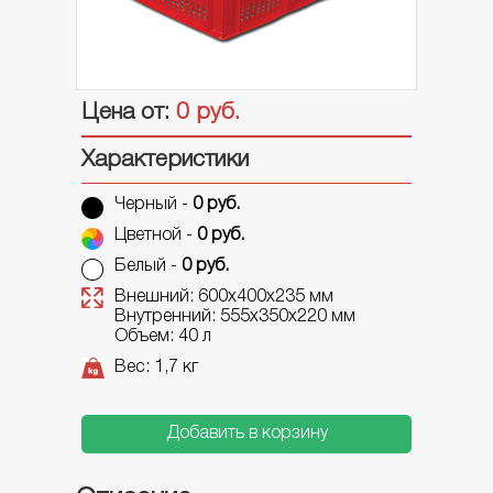
ВЕДРА ПЛАСТИКОВЫЕ
Банки
Цена от:
Ведра круглые
0
руб.
Ведра прямоугольные
Характеристики
Ведра строительные
Черный -
0 руб.
ПАЛЛЕТЫ ПЛАСТИКОВЫЕ
Цветной -
0 руб.
Паллеты размер MINI
Белый -
0 руб.
Паллеты размер 800
Паллеты размер 1000
Внешний: 600х400х235 мм
Внутренний: 555х350х220 мм
Объем: 40 л
BIG-BOX
Вес: 1,7 кг
Добавить в корзину
ЛОТКИ И ПОДНОСЫ